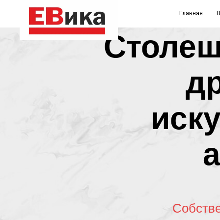
Главная
Виды изд
Столеш
др
иску
а
Собстве