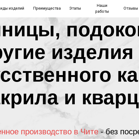
Наши
елий
Преимущества
Этапы
Отзывы
Контакты
работы
ницы, подоко
угие изделия
сственного к
крила и квар
нное производство в Чите
- без поср