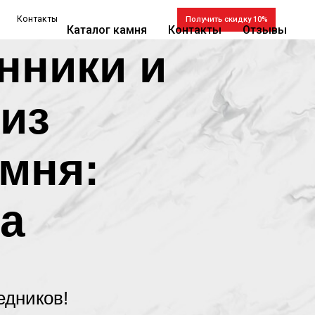
Получить скидку 10%
Каталог камня
Контакты
Отзывы
нники и
 из
амня:
ца
едников!